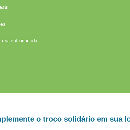
esa:
tes
resa está inserida
plemente o troco solidário em sua l